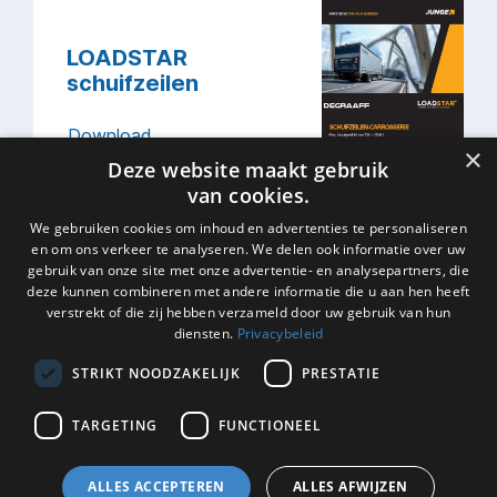
LOADSTAR
schuifzeilen
Download
×
Deze website maakt gebruik
van cookies.
We gebruiken cookies om inhoud en advertenties te personaliseren
en om ons verkeer te analyseren. We delen ook informatie over uw
LOADSTAR BE-
gebruik van onze site met onze advertentie- en analysepartners, die
combi
deze kunnen combineren met andere informatie die u aan hen heeft
verstrekt of die zij hebben verzameld door uw gebruik van hun
diensten.
Privacybeleid
Download
STRIKT NOODZAKELIJK
PRESTATIE
TARGETING
FUNCTIONEEL
Service flyer
ALLES ACCEPTEREN
ALLES AFWIJZEN