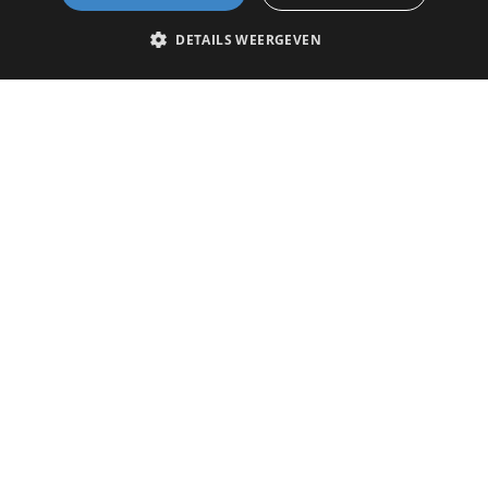
Download
DETAILS WEERGEVEN
LOADSTAR
plywood 14-16to
Download
Onze klanten
centraal - Workflow
Download