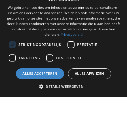
Elektrisch
rijden vraagt om een
We gebruiken cookies om inhoud en advertenties te personaliseren
en om ons verkeer te analyseren. We delen ook informatie over uw
pa
ssende carrosserie
gebruik van onze site met onze advertentie- en analysepartners, die
deze kunnen combineren met andere informatie die u aan hen heeft
verstrekt of die zij hebben verzameld door uw gebruik van hun
Of het nu gaat om stadsdistributie,
diensten.
Privacybeleid
pakketbezorging, installatiewerk of
STRIKT NOODZAKELIJK
PRESTATIE
ander vervoer – elektrisch rijden
TARGETING
FUNCTIONEEL
presteert het best met een opbouw
die er volledig op is afgestemd.
ALLES ACCEPTEREN
ALLES AFWIJZEN
DETAILS WEERGEVEN
De Graaff denkt graag mee. Met
onze ervaring weten we precies waar
elektrisch vervoer baat bij heeft. We
kijken naar routes, gewicht,
toepassing en gebruik om tot de best