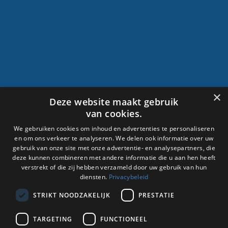
×
Deze website maakt gebruik
van cookies.
We gebruiken cookies om inhoud en advertenties te personaliseren
De Graaff Carrosserie bouwt carrosserieën die werken.
en om ons verkeer te analyseren. We delen ook informatie over uw
gebruik van onze site met onze advertentie- en analysepartners, die
Praktisch, duurzaam en op maat gemaakt voor iedere
deze kunnen combineren met andere informatie die u aan hen heeft
transportuitdaging. Van koelopbouw tot schuifzeilen, wij
verstrekt of die zij hebben verzameld door uw gebruik van hun
leveren kwaliteit die blijft rijden.
diensten.
Privacybeleid
STRIKT NOODZAKELIJK
PRESTATIE
TARGETING
FUNCTIONEEL